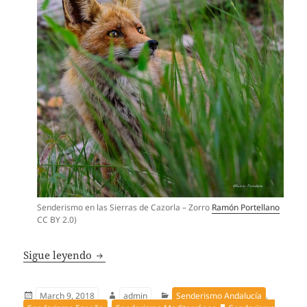
Senderismo en las Sierras de Cazorla – Zorro
Ramón Portellano
CC BY 2.0
)
Senderismo en las Sierras de Cazorla – Rut
Sigue leyendo
Publicado
Autor
Categorías
March 9, 2018
admin
Senderismo Andalucía
,