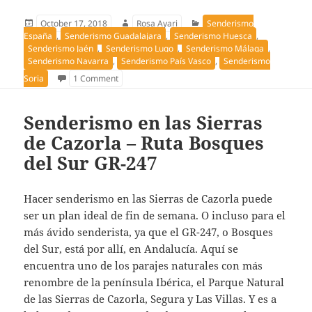
Publicado
Autor
Categorías
October 17, 2018
Rosa Ayari
Senderismo
el
España
,
Senderismo Guadalajara
,
Senderismo Huesca
,
Senderismo Jaén
,
Senderismo Lugo
,
Senderismo Málaga
,
Senderismo Navarra
,
Senderismo País Vasco
,
Senderismo
on 10 mejores rutas de senderismo en otoño de 
Soria
1 Comment
Senderismo en las Sierras
de Cazorla – Ruta Bosques
del Sur GR-247
Hacer senderismo en las Sierras de Cazorla puede
ser un plan ideal de fin de semana. O incluso para el
más ávido senderista, ya que el GR-247, o Bosques
del Sur, está por allí, en Andalucía. Aquí se
encuentra uno de los parajes naturales con más
renombre de la península Ibérica, el Parque Natural
de las Sierras de Cazorla, Segura y Las Villas. Y es a