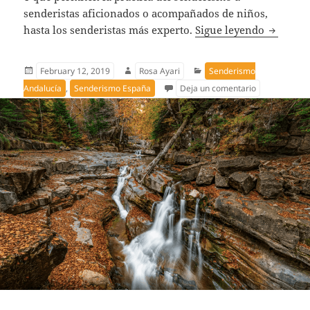
senderistas aficionados o acompañados de niños,
Las mejo
hasta los senderistas más experto.
Sigue leyendo
Publicado
Autor
Categorías
February 12, 2019
Rosa Ayari
Senderismo
el
en Las mejore
Andalucía
,
Senderismo España
Deja un comentario