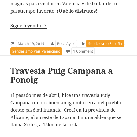
mágicas para visitar en Valencia y disfrutar de tu
pasatiempo favorito
¡Qué lo disfrutes!
Las 10 mejores rutas de senderismo de la 
Sigue leyendo
Publicado
Autor
Categorías
March 19, 2019
Rosa Ayari
Senderismo España
,
el
on Las 10 mejores rutas 
Senderismo País Valenciano
1 Comment
Travesia Puig Campana a
Ponoig
El pasado mes de abril, hice una travesia Puig
Campana con un buen amigo mío cerca del pueblo
donde pasé mi infancia. Crecí en la provincia de
Alicante, al sureste de España. En una aldea que se
llama Xirles, a 15km de la costa.