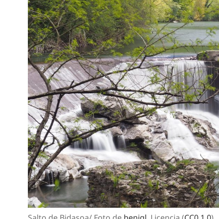
Salto de Bidasoa/ Foto de
benigl
, Licencia (
CC0 1.0
)