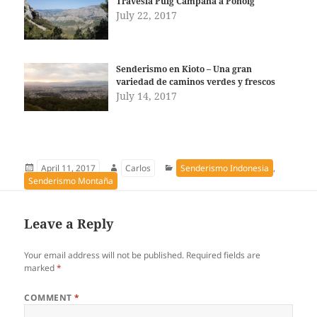
Travesia Puig Campana a Ponoig
July 22, 2017
Senderismo en Kioto – Una gran
variedad de caminos verdes y frescos
July 14, 2017
Publicado
Autor
Categorías
April 11, 2017
Carlos
Senderismo Indonesia
,
el
Senderismo Montaña
Leave a Reply
Your email address will not be published.
Required fields are
marked
*
COMMENT
*